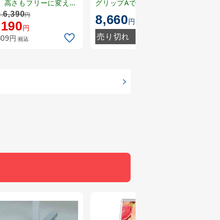
(56980A1S)
、高さもフリーに変えら
グリップAで決まり！屋内
を楽
る。
専用のローコストA型看板
クリ
6,390
5
:
円
通常:
8,660
円
です。
した
,190
4,
円
売り切れ
円
809
5,22
税込