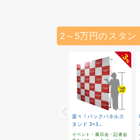
2～5万円のスタン
3
-
%
楽々！バックパネルス
タンド 3×3
W2265xH2265mm ※
イベント・展示会・記者会
器具のみ