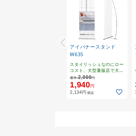
アイバナースタンド
W635
スタイリッシュなのにロー
コスト、大型量販店で大量
導入しやすい価格設定!！
2,000
通常:
円
一番人気のバナースタンド
1,940
円
です。
円
2,134
税込