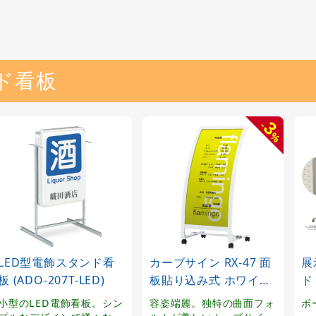
ド看板
3
-
%
LED型電飾スタンド看
カーブサイン RX-47 面
展
板 (ADO-207T-LED)
板貼り込み式 ホワイト
ド
キャスター付
ボ
小型のLED電飾看板。シン
容姿端麗。独特の曲面フォ
ボ
90