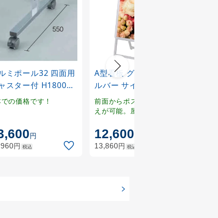
スチ
記名
ルミポール32 四面用
A型看板 グリップA シ
ャスター付 H1800用
ルバー サイズ:B2片面
R32T18C4)
(55665B2*)
本での価格です !
前面からポスターの入れ替
えが可能。屋外用のA型看
板が四辺開閉式でこの価
1
通常:
格！
3,600
12,600
18
円
円
円
円
,960
13,860
20,4
税込
税込