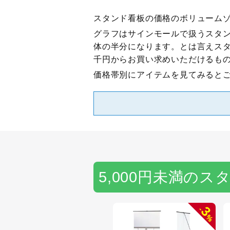
スタンド看板の価格のボリュームゾ
グラフはサインモールで扱うスタン
体の半分になります。とは言えス
千円からお買い求めいただけるも
価格帯別にアイテムを見てみると
5,000円未満のス
3
-
%