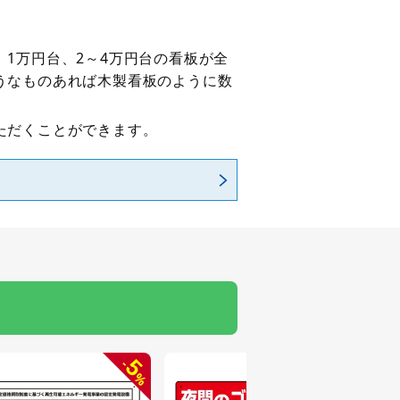
1万円台、2～4万円台の看板が全
うなものあれば木製看板のように数
ただくことができます。
5
-
%