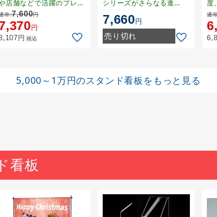
や店舗などで活躍のプレー
シリーズがさらなる進
度
ト型屋外サイン。屋内用と
化！！
れ
7,600
通常:
円
通常
7,660
円
しても人気！
7,370
6
円
売り切れ
円
8,107
6,
税込
5,000～1万円のスタンド看板をもっと見る
ド看板