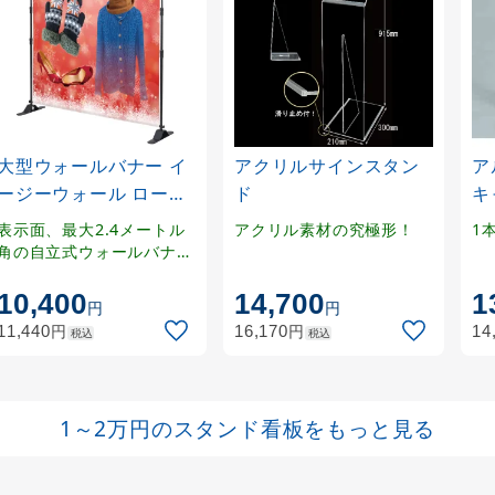
大型ウォールバナー イ
アクリルサインスタン
ア
ージーウォール ローコ
ド
キ
ストモデル (56954-1*)
(A
表示面、最大2.4メートル
アクリル素材の究極形！
1
角の自立式ウォールバナー
（バックボード）
10,400
14,700
1
円
円
円
円
11,440
16,170
14
税込
税込
1～2万円のスタンド看板をもっと見る