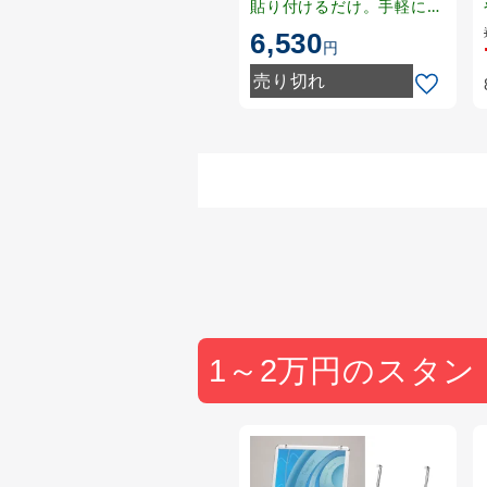
貼り付けるだけ。手軽にサ
インスタンドとしてご利用
6,530
円
いただけます。
売り切れ
1～2万円のスタン