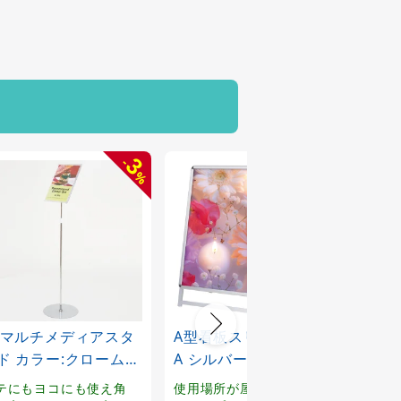
3
-
%
4マルチメディアスタ
A型看板スリムグリップ
送料
ド カラー:クローム
A シルバー ロータイプ
アッ
0786***)
A1 屋内用 仕様:片面
マク)
テにもヨコにも使え角
使用場所が屋内ならスリム
もっ