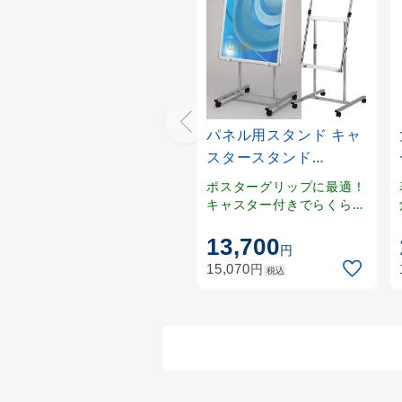
パネル用スタンド キャ
スタースタンド
B2/A1/B1対応
ポスターグリップに最適！
キャスター付きでらくらく
移動！パネルを見やすい角
度に調整可能！
13,700
円
円
15,070
税込