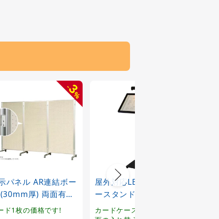
3
-
%
示パネル AR連結ボー
屋外対応LED付メニュ
不動
 (30mm厚) 両面有孔
ースタンド A3ヨコ・カ
ンド 
ード 板面寸法:1800×
ードケース付 (ML-A3)
屋内用
ード1枚の価格です!
カードケースタイプで広告
アル
0 (AR306)
ブラックカラー (ML-