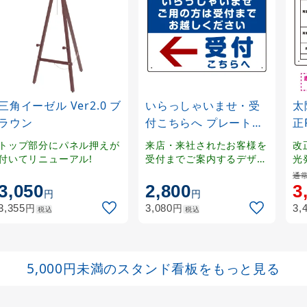
三角イーゼル Ver2.0 ブ
いらっしゃいませ・受
太
ラウン
付こちらへ プレート看
正
板 左矢印 W450×H300
看
トップ部分にパネル押えが
来店・来社されたお客様を
改
エコユニボード (SP-
ミ
付いてリニューアル!
受付までご案内するデザイ
光
ンプレート。
SMD320-45x30U)
45
通常
3,050
2,800
3
円
円
円
円
3,355
3,080
3,
税込
税込
5,000円未満のスタンド看板をもっと見る