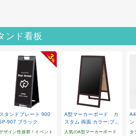
スタンド看板
3
-
%
スタンドプレート 900
A型マーカーボード カ
A
SP-907 ブラック
スタム 両面 カラー:ブ
ン
ラウン (42992***)
(3
デザイン性抜群！イベント
人気のA型マーカーボード
タ