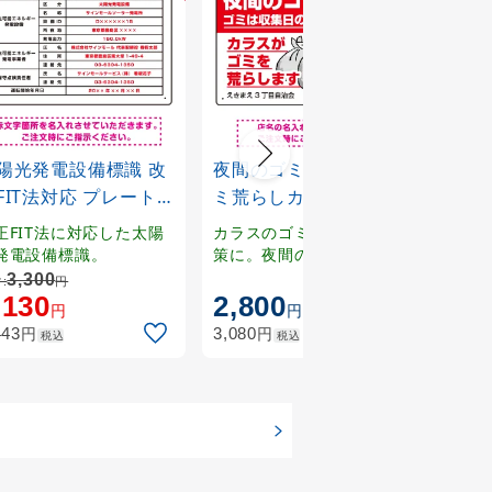
陽光発電設備標識 改
夜間のゴミ出し禁止 ゴ
特別
FIT法対応 プレート
ミ荒らしカラスイラス
以外
板 W450×H300 アル
ト付 プレート看板
ラ作
正FIT法に対応した太陽
カラスのゴミ荒らし被害対
不審
複合板 (SP-SMD639-
W450×H300 エコユニ
ート看
発電設備標識。
策に。夜間のゴミ出しを禁
する
止するプレート看板。
ト看
x30A)
ボード (SP-SMD594-
エコユ
3,300
:
円
,130
2,800
2,
45x30U)
SMD
円
円
円
円
443
3,080
3,08
税込
税込