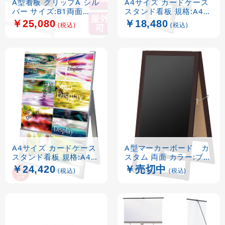
A型看板 グリップA シル
A4サイズ カードケース
バー サイズ:B1両面
スタンド看板 規格:A4横
(42456B1*)
×4枚 片面 ハイタイプ
￥25,080
￥18,480
(税込)
(税込)
(CCSK-A4Y4KH)
A4サイズ カードケース
A型マーカーボード カ
スタンド看板 規格:A4横
スタム 両面 カラー:ブラ
×8枚 片面 (CCSK-
ウン (42992***)
￥24,420
￥売切中
(税込)
(税込)
A4Y8K)