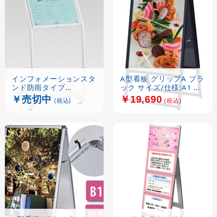
インフォメーションスタ
A型看板 グリップA ブラ
ンド防雨タイプ
ック サイズ/仕様:A1 両
(55626***)
面GA-A1W (42456BLK)
￥売切中
￥19,690
(税込)
(税込)