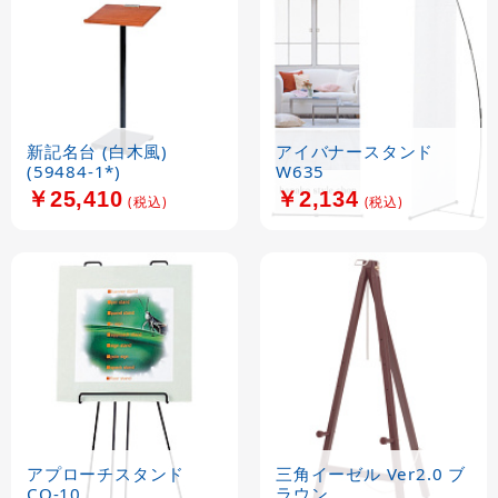
新記名台 (白木風)
アイバナースタンド
(59484-1*)
W635
￥25,410
￥2,134
(税込)
(税込)
アプローチスタンド
三角イーゼル Ver2.0 ブ
CQ-10
ラウン